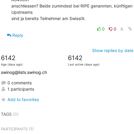
anschliessen? Beide zumindest bei RIPE genannten, künftigen 
Upstreams

sind ja bereits Teilnehmer am SwissIX.
0
0
Reply
Show replies by date
6142
6142
Age (days ago)
Last active (days ago)
swinog@lists.swinog.ch
0 comments
1 participants
Add to favorites
TAGS
(0)
(1)
PARTICIPANTS