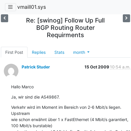
vmaill01.sys
Re: [swinog] Follow Up Full
BGP Routing Router
Requirments
First Post
Replies
Stats
month
Patrick Studer
15 Oct 2009
10:54 a.m.
Hallo Marco
Ja, wir sind die AS49867.
Verkehr wird im Moment im Bereich von 2-6 Mbit/s liegen. 
Upstream

wie schon erwähnt über 1 x FastEthernet (4 Mbit/s garantiert, 
100 Mbit/s burstable)
