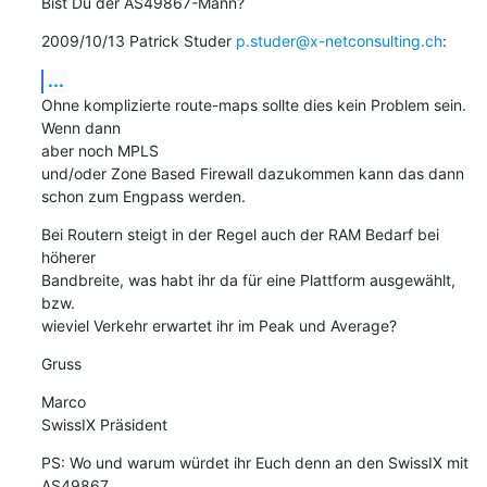
Bist Du der AS49867-Mann?
2009/10/13 Patrick Studer 
p.studer@x-netconsulting.ch
:
...
Ohne komplizierte route-maps sollte dies kein Problem sein. 
Wenn dann

aber noch MPLS

und/oder Zone Based Firewall dazukommen kann das dann 
schon zum Engpass werden.
Bei Routern steigt in der Regel auch der RAM Bedarf bei 
höherer

Bandbreite, was habt ihr da für eine Plattform ausgewählt, 
bzw.

wieviel Verkehr erwartet ihr im Peak und Average?
Gruss
Marco

SwissIX Präsident
PS: Wo und warum würdet ihr Euch denn an den SwissIX mit 
AS49867
