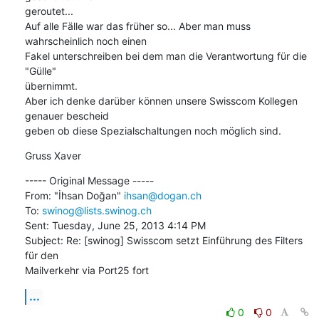
geroutet...

Auf alle Fälle war das früher so... Aber man muss 
wahrscheinlich noch einen 

Fakel unterschreiben bei dem man die Verantwortung für die 
"Gülle" 

übernimmt.

Aber ich denke darüber können unsere Swisscom Kollegen 
genauer bescheid 

geben ob diese Spezialschaltungen noch möglich sind.
Gruss Xaver
----- Original Message ----- 

From: "İhsan Doğan" 
ihsan@dogan.ch
To: 
swinog@lists.swinog.ch
Sent: Tuesday, June 25, 2013 4:14 PM

Subject: Re: [swinog] Swisscom setzt Einführung des Filters 
für den 

Mailverkehr via Port25 fort
...
0
0