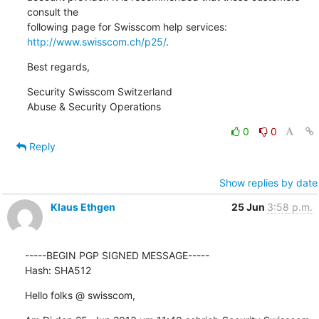
consult the 

following page for Swisscom help services: 
http://www.swisscom.ch/p25/
.
Best regards,
Security Swisscom Switzerland

Abuse & Security Operations
0
0
Reply
Show replies by date
Klaus Ethgen
25 Jun
3:58 p.m.
-----BEGIN PGP SIGNED MESSAGE-----

Hash: SHA512
Hello folks @ swisscom,