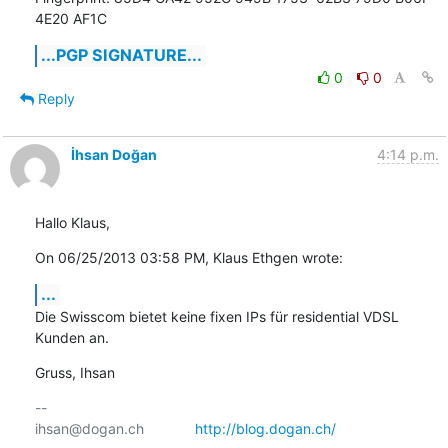
4E20 AF1C
...PGP SIGNATURE...
0
0
Reply
İhsan Doğan
4:14 p.m.
Hallo Klaus,
On 06/25/2013 03:58 PM, Klaus Ethgen wrote:
...
Die Swisscom bietet keine fixen IPs für residential VDSL 
Kunden an.
Gruss, Ihsan
-- 

ihsan@dogan.ch		
http://blog.dogan.ch/