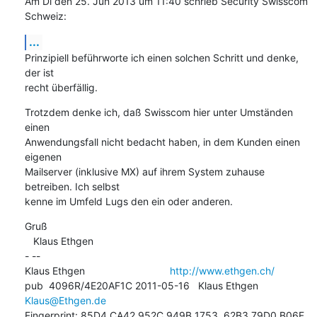
Am Di den 25. Jun 2013 um 11:40 schrieb Security Swisscom 
Schweiz:
...
Prinzipiell beführworte ich einen solchen Schritt und denke, 
der ist

recht überfällig.
Trotzdem denke ich, daß Swisscom hier unter Umständen 
einen

Anwendungsfall nicht bedacht haben, in dem Kunden einen 
eigenen

Mailserver (inklusive MX) auf ihrem System zuhause 
betreiben. Ich selbst

kenne im Umfeld Lugs den ein oder anderen.
Gruß

   Klaus Ethgen

- -- 

Klaus Ethgen                              
http://www.ethgen.ch/
pub  4096R/4E20AF1C 2011-05-16   Klaus Ethgen 
Klaus@Ethgen.de
Fingerprint: 85D4 CA42 952C 949B 1753  62B3 79D0 B06F 