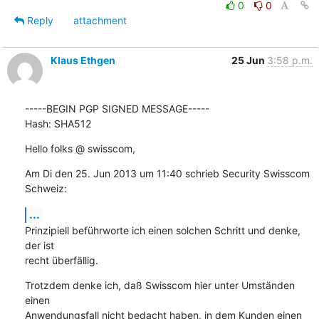
0
0
Reply
attachment
Klaus Ethgen
25 Jun
3:58 p.m.
-----BEGIN PGP SIGNED MESSAGE-----

Hash: SHA512
Hello folks @ swisscom,
Am Di den 25. Jun 2013 um 11:40 schrieb Security Swisscom 
Schweiz:
...
Prinzipiell beführworte ich einen solchen Schritt und denke, 
der ist

recht überfällig.
Trotzdem denke ich, daß Swisscom hier unter Umständen 
einen

Anwendungsfall nicht bedacht haben, in dem Kunden einen 