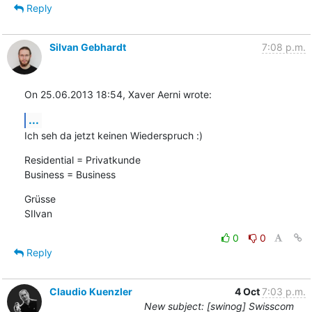
Reply
Silvan Gebhardt
7:08 p.m.
On 25.06.2013 18:54, Xaver Aerni wrote:
...
Ich seh da jetzt keinen Wiederspruch :)
Residential = Privatkunde

Business = Business
Grüsse

SIlvan
0
0
Reply
Claudio Kuenzler
4 Oct
7:03 p.m.
New subject: [swinog] Swisscom