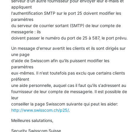
serveur d'un autre fournisseur pour envoyer leur e-mails et 
appliquent 

l'authentification SMTP sur le port 25 doivent modifier les 
paramètres 

du serveur de courrier sortant (SMTP) de leur compte de 
messagerie : ils 

doivent passer le numéro du port de 25 à 587, le port prévu.
Un message d'erreur avertit les clients et ils sont dirigés sur 
une page 

d'aide de Swisscom afin qu'ils puissent modifier les 
paramètres 

eux-mêmes. Il n'est toutefois pas exclu que certains clients 
préfèrent 

une aide personnelle, auquel cas il faut qu'ils s'adressent au 

fournisseur de leur compte de messagerie. Il est possible de 
leur 

http://www.swisscom.ch/p25/
.
Meilleures salutations,
Security Swisscom Suisse
