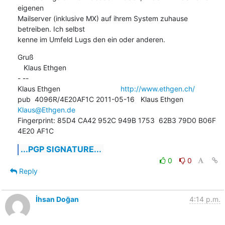
eigenen

Mailserver (inklusive MX) auf ihrem System zuhause 
betreiben. Ich selbst

kenne im Umfeld Lugs den ein oder anderen.
Gruß

   Klaus Ethgen

- -- 

Klaus Ethgen                              
http://www.ethgen.ch/
pub  4096R/4E20AF1C 2011-05-16   Klaus Ethgen 
Klaus@Ethgen.de
Fingerprint: 85D4 CA42 952C 949B 1753  62B3 79D0 B06F 
4E20 AF1C
...PGP SIGNATURE...
0
0
Reply
İhsan Doğan
4:14 p.m.