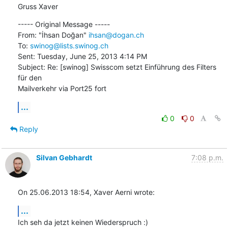
Gruss Xaver
----- Original Message ----- 

From: "İhsan Doğan" 
ihsan@dogan.ch
To: 
swinog@lists.swinog.ch
Sent: Tuesday, June 25, 2013 4:14 PM

Subject: Re: [swinog] Swisscom setzt Einführung des Filters 
für den 

Mailverkehr via Port25 fort
...
0
0
Reply
Silvan Gebhardt
7:08 p.m.
On 25.06.2013 18:54, Xaver Aerni wrote:
...
Ich seh da jetzt keinen Wiederspruch :)