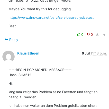
On 16.06.10 10:22, Klaus Ethgen wrote:
Maybe You want try this for debugging...
https://www.dns-oarc.net/oarc/services/replysizetest
Beat
0
0
Reply
Klaus Ethgen
6 Jul
11:13 p.m.
-----BEGIN PGP SIGNED MESSAGE-----

Hash: SHA512
Hi,
langsam zeigt das Problem seine Facetten und fängt an, 
haarig zu werden.
Ich habe nun weiter an dem Problem gefeilt, aber einen 