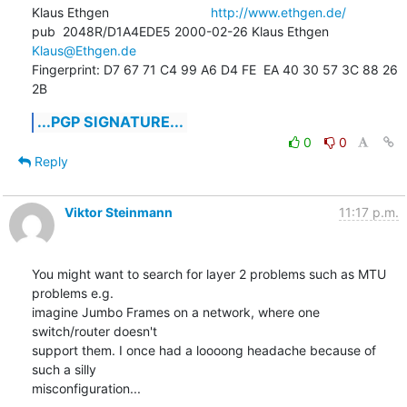
Klaus Ethgen                            
http://www.ethgen.de/
pub  2048R/D1A4EDE5 2000-02-26 Klaus Ethgen 
Klaus@Ethgen.de
Fingerprint: D7 67 71 C4 99 A6 D4 FE  EA 40 30 57 3C 88 26 
2B
...PGP SIGNATURE...
0
0
Reply
Viktor Steinmann
11:17 p.m.
You might want to search for layer 2 problems such as MTU 
problems e.g. 

imagine Jumbo Frames on a network, where one 
switch/router doesn't 

support them. I once had a loooong headache because of 
such a silly 

misconfiguration...