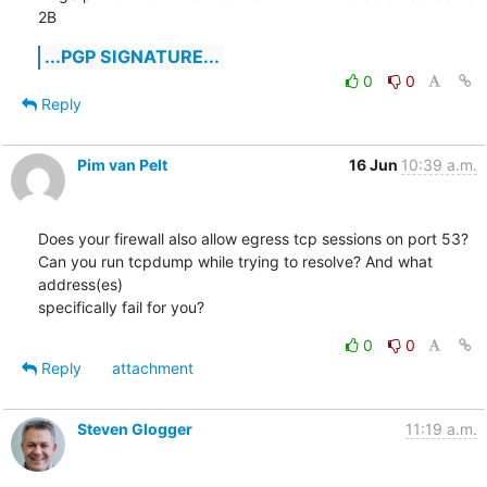
2B
...PGP SIGNATURE...
0
0
Reply
Pim van Pelt
16 Jun
10:39 a.m.
Does your firewall also allow egress tcp sessions on port 53?

Can you run tcpdump while trying to resolve? And what 
address(es)

specifically fail for you?
0
0
Reply
attachment
Steven Glogger
11:19 a.m.