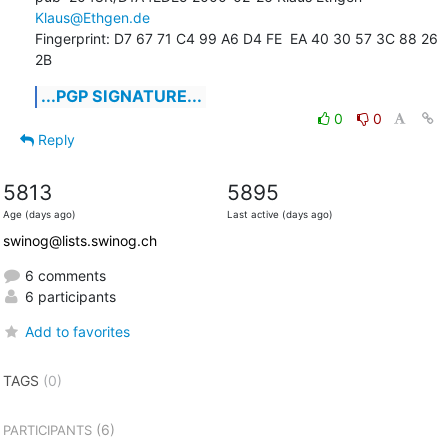
Klaus@Ethgen.de
Fingerprint: D7 67 71 C4 99 A6 D4 FE  EA 40 30 57 3C 88 26 
2B
...PGP SIGNATURE...
0
0
Reply
5813
5895
Age (days ago)
Last active (days ago)
swinog@lists.swinog.ch
6 comments
6 participants
Add to favorites
TAGS
(0)
(6)
PARTICIPANTS