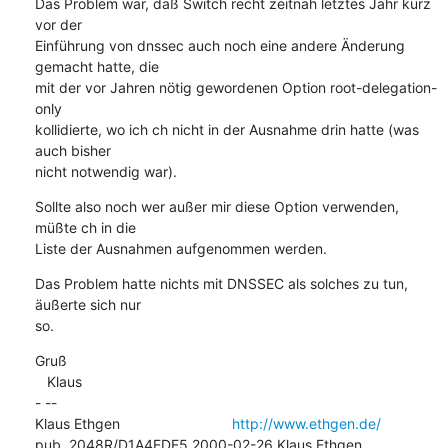
Das Problem war, daß Switch recht zeitnah letztes Jahr kurz 
vor der

Einführung von dnssec auch noch eine andere Änderung 
gemacht hatte, die

mit der vor Jahren nötig gewordenen Option root-delegation-
only

kollidierte, wo ich ch nicht in der Ausnahme drin hatte (was 
auch bisher

nicht notwendig war).
Sollte also noch wer außer mir diese Option verwenden, 
müßte ch in die

Liste der Ausnahmen aufgenommen werden.
Das Problem hatte nichts mit DNSSEC als solches zu tun, 
äußerte sich nur

so.
Gruß

   Klaus

- -- 

Klaus Ethgen                            
http://www.ethgen.de/
pub  2048R/D1A4EDE5 2000-02-26 Klaus Ethgen 