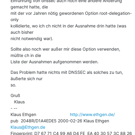
Einführung von dnssec auch noch eine andere Änderung 
gemacht hatte, die

mit der vor Jahren nötig gewordenen Option root-delegation-
only

kollidierte, wo ich ch nicht in der Ausnahme drin hatte (was 
auch bisher

nicht notwendig war).
Sollte also noch wer außer mir diese Option verwenden, 
müßte ch in die

Liste der Ausnahmen aufgenommen werden.
Das Problem hatte nichts mit DNSSEC als solches zu tun, 
äußerte sich nur

so.
Gruß

   Klaus

- -- 

Klaus Ethgen                            
http://www.ethgen.de/
pub  2048R/D1A4EDE5 2000-02-26 Klaus Ethgen 
Klaus@Ethgen.de
Fingerprint: D7 67 71 C4 99 A6 D4 FE  EA 40 30 57 3C 88 26 