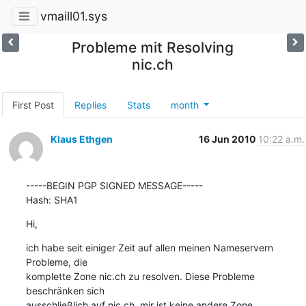
vmaill01.sys
Probleme mit Resolving
nic.ch
First Post
Replies
Stats
month
Klaus Ethgen
16 Jun 2010
10:22 a.m.
-----BEGIN PGP SIGNED MESSAGE-----

Hash: SHA1
Hi,
ich habe seit einiger Zeit auf allen meinen Nameservern 
Probleme, die

komplette Zone nic.ch zu resolven. Diese Probleme 
beschränken sich

ausschließlich auf nic.ch, mir ist keine andere Zone 