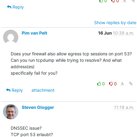
0
0
Reply
Show replies by date
Pim van Pelt
16 Jun
10:39 a.m.
Does your firewall also allow egress tcp sessions on port 53?

Can you run tcpdump while trying to resolve? And what 
address(es)

specifically fail for you?
0
0
Reply
attachment
Steven Glogger
11:19 a.m.
DNSSEC issue?

TCP port 53 erlaubt?
