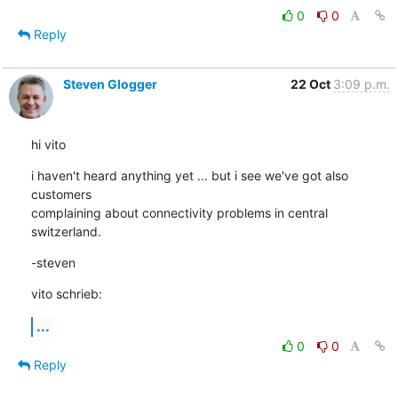
0
0
Reply
Steven Glogger
22 Oct
3:09 p.m.
hi vito
i haven't heard anything yet ... but i see we've got also 
customers

complaining about connectivity problems in central 
switzerland.
-steven
vito schrieb:
...
0
0
Reply