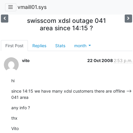
vmaill01.sys
swisscom xdsl outage 041
area since 14:15 ?
First Post
Replies
Stats
month
vito
22 Oct 2008
2:53 p.m.
hi
since 14:15 we have many xdsl customers there are offline --> 
041 area
any info ?
thx
Vito