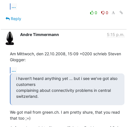
...
0
0
Reply
Andre Timmermann
5:15 p.m.
Am Mittwoch, den 22.10.2008, 15:09 +0200 schrieb Steven 
Glogger:
...
i haven't heard anything yet ... but i see we've got also 
customers

complaining about connectivity problems in central 
switzerland.
We got mail from green.ch. I am pretty shure, that you read 
that too ;=)