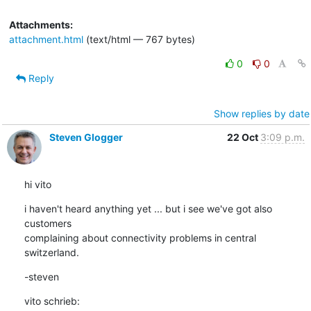
Attachments:
attachment.html
(text/html — 767 bytes)
0
0
Reply
Show replies by date
Steven Glogger
22 Oct
3:09 p.m.
hi vito
i haven't heard anything yet ... but i see we've got also 
customers

complaining about connectivity problems in central 
switzerland.
-steven
vito schrieb: