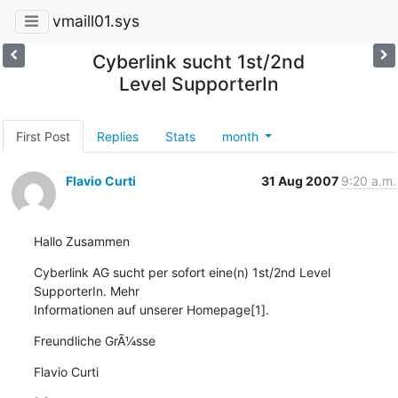
vmaill01.sys
Cyberlink sucht 1st/2nd
Level SupporterIn
First Post
Replies
Stats
month
Flavio Curti
31 Aug 2007
9:20 a.m.
Hallo Zusammen
Cyberlink AG sucht per sofort eine(n) 1st/2nd Level 
SupporterIn. Mehr

Informationen auf unserer Homepage[1].
Freundliche GrÃ¼sse
Flavio Curti