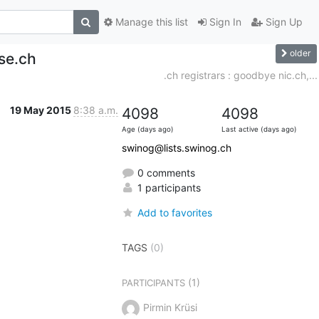
Manage this list
Sign In
Sign Up
older
se.ch
.ch registrars : goodbye nic.ch,...
19 May 2015
8:38 a.m.
4098
4098
Age (days ago)
Last active (days ago)
swinog@lists.swinog.ch
0 comments
1 participants
Add to favorites
TAGS
(0)
(1)
PARTICIPANTS
Pirmin Krüsi