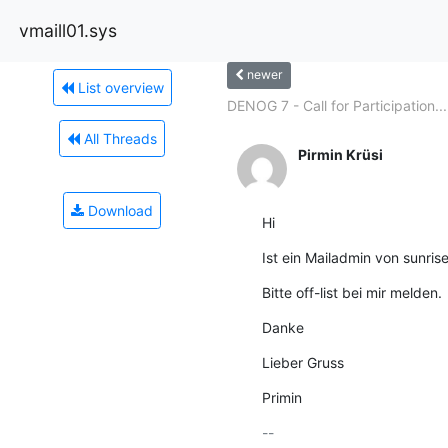
vmaill01.sys
newer
List overview
DENOG 7 - Call for Participation...
All Threads
Pirmin Krüsi
Download
Hi
Ist ein Mailadmin von sunrise
Bitte off-list bei mir melden.
Danke
Lieber Gruss
Primin
-- 
